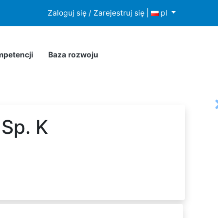
howywania lub dostępu do plików cookies w Twojej
Zaloguj się / Zarejestruj się
|
pl
mpetencji
Baza rozwoju
 Sp. K