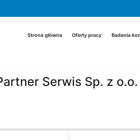
odnie z
Polityką Prywatności
. Możesz określić warunki przec
Strona główna
Oferty pracy
Badania ko
artner Serwis Sp. z o.o.