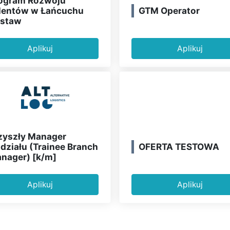
ogram Rozwoju
GTM Operator
lentów w Łańcuchu
staw
Aplikuj
Aplikuj
zyszły Manager
OFERTA TESTOWA
działu (Trainee Branch
nager) [k/m]
Aplikuj
Aplikuj