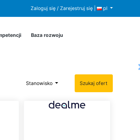
howywania lub dostępu do plików cookies w Twojej
Zaloguj się / Zarejestruj się
|
pl
mpetencji
Baza rozwoju
Stanowisko
Szukaj ofert