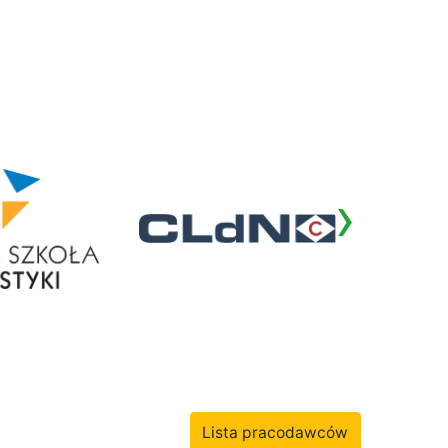
›
Lista pracodawców