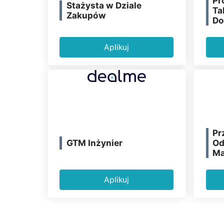
Pr
Stażysta w Dziale
Ta
Zakupów
Do
Aplikuj
Pr
GTM Inżynier
Od
Ma
Aplikuj