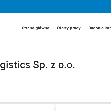
odnie z
Polityką Prywatności
. Możesz określić warunki przec
Strona główna
Oferty pracy
Badania ko
gistics Sp. z o.o.