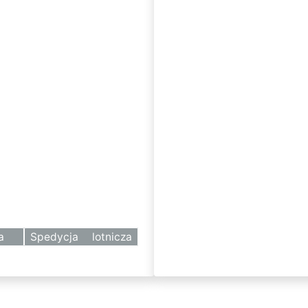
owa
Spedycja lotnicza