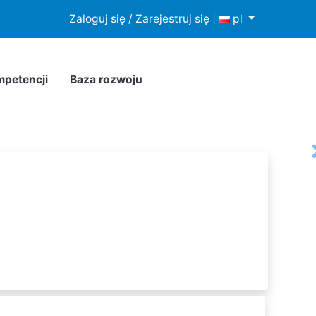
howywania lub dostępu do plików cookies w Twojej
Zaloguj się / Zarejestruj się
|
pl
mpetencji
Baza rozwoju