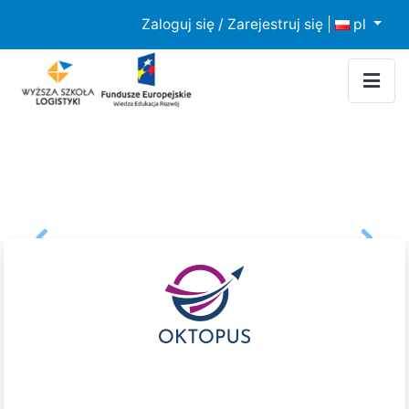
Strona korzysta z plików cookies w celu realizacji usług i
Zaloguj się / Zarejestruj się
|
pl
zgodnie z
Polityką Prywatności
. Możesz określić warunki
przechowywania lub dostępu do plików cookies w Twojej
przeglądarce.
Previous
Next