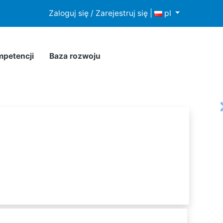
howywania lub dostępu do plików cookies w Twojej
Zaloguj się / Zarejestruj się
|
pl
mpetencji
Baza rozwoju