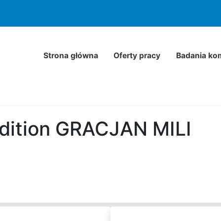
odnie z
Polityką Prywatności
. Możesz określić warunki przec
Strona główna
Oferty pracy
Badania ko
dition GRACJAN MILI